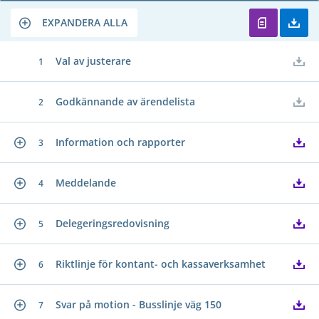
EXPANDERA ALLA
Val av justerare
1
Godkännande av ärendelista
2
Information och rapporter
3
Meddelande
4
Delegeringsredovisning
5
Riktlinje för kontant- och kassaverksamhet
6
Svar på motion - Busslinje väg 150
7