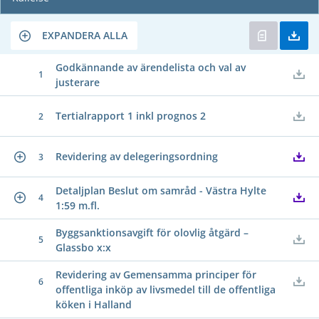
EXPANDERA ALLA
Godkännande av ärendelista och val av
1
justerare
Tertialrapport 1 inkl prognos 2
2
Revidering av delegeringsordning
3
Detaljplan Beslut om samråd - Västra Hylte
4
1:59 m.fl.
Byggsanktionsavgift för olovlig åtgärd –
5
Glassbo x:x
Revidering av Gemensamma principer för
6
offentliga inköp av livsmedel till de offentliga
köken i Halland