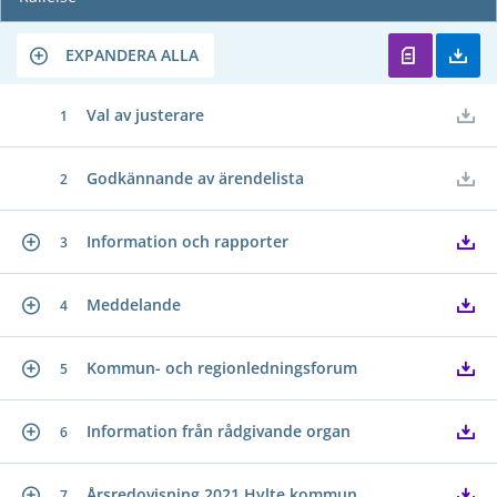
EXPANDERA ALLA
Val av justerare
1
Godkännande av ärendelista
2
Information och rapporter
3
Meddelande
4
Kommun- och regionledningsforum
5
Information från rådgivande organ
6
Årsredovisning 2021 Hylte kommun
7