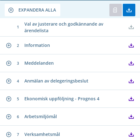
EXPANDERA ALLA
Val av justerare och godkännande av
1
ärendelista
Information
2
Meddelanden
3
Anmälan av delegeringsbeslut
4
Ekonomisk uppföljning - Prognos 4
5
Arbetsmiljömål
6
Verksamhetsmål
7