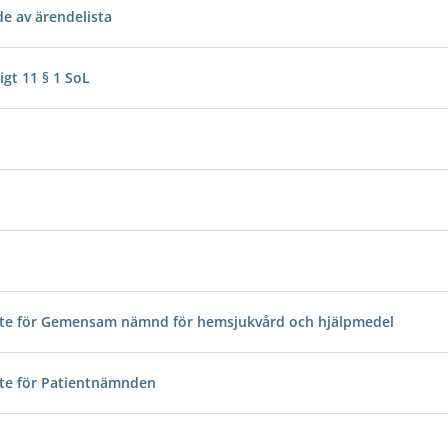
e av ärendelista
gt 11 § 1 SoL
ente för Gemensam nämnd för hemsjukvård och hjälpmedel
nte för Patientnämnden