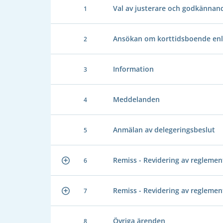
Val av justerare och godkännand
1
Ansökan om korttidsboende enli
2
Information
3
Meddelanden
4
Anmälan av delegeringsbeslut
5
Remiss - Revidering av reglem
6
Remiss - Revidering av regleme
7
Övriga ärenden
8