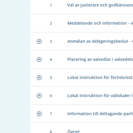
Val av justerare och godkännand
1
Meddelande och information - 
2
Anmälan av delegeringsbeslut -
3
Placering av valsedlar i valsedels
4
Lokal instruktion för förtidsrös
5
Lokal instruktion för vallokale
6
Information till deltagande part
7
Övrigt
8