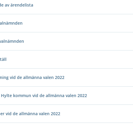
e av ärendelista
valnämnden
 valnämnden
täll
tning vid de allmänna valen 2022
r i Hylte kommun vid de allmänna valen 2022
ier vid de allmänna valen 2022