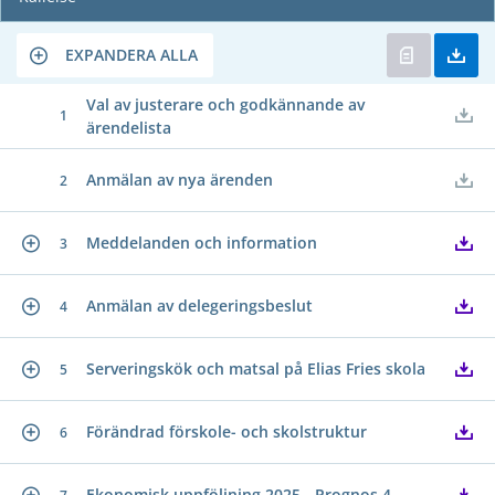
EXPANDERA ALLA
Val av justerare och godkännande av
1
ärendelista
Anmälan av nya ärenden
2
Meddelanden och information
3
Anmälan av delegeringsbeslut
4
Serveringskök och matsal på Elias Fries skola
5
Förändrad förskole- och skolstruktur
6
Ekonomisk uppföljning 2025 - Prognos 4