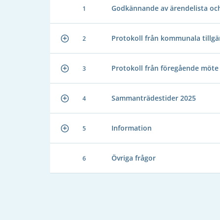
Godkännande av ärendelista och 
1
Protokoll från kommunala tillg
2
Protokoll från föregående möte
3
Sammanträdestider 2025
4
Information
5
Övriga frågor
6